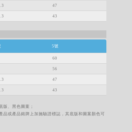
.3
47
.3
43
號
5號
5
60
2
56
.3
47
.3
43
底版、黑色圖案；
產品或產品銘牌上加施驗證標誌，其底版和圖案顏色可