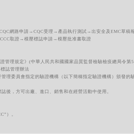
→CQC網路申請→CQC受理→產品執行測試→出安全及EMC草
→CCC取證→模壓標誌申請→模壓批准書取證
驗證管理規定》(中華人民共和國國家品質監督檢驗檢疫總局令第
證標誌管理辦法
監督管理委員會指定的驗證機構（以下簡稱指定驗證機構）頒發的
標誌後，方可出廠、進口、銷售和在經營活動中使用。
C”）。
。