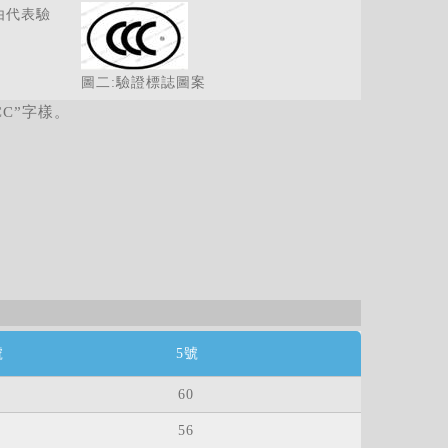
由代表驗
圖二:驗證標誌圖案
C”字樣。
號
5號
5
60
2
56