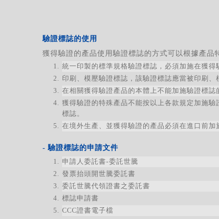
驗證標誌的使用
獲得驗證的產品使用驗證標誌的方式可以根據產品
統一印製的標準規格驗證標誌，必須加施在獲得
印刷、模壓驗證標誌，該驗證標誌應當被印刷、
在相關獲得驗證產品的本體上不能加施驗證標誌
獲得驗證的特殊產品不能按以上各款規定加施驗
標誌。
在境外生產、並獲得驗證的產品必須在進口前加
- 驗證標誌的申請文件
申請人委託書-委託世騰
發票抬頭開世騰委託書
委託世騰代領證書之委託書
標誌申請書
CCC證書電子檔