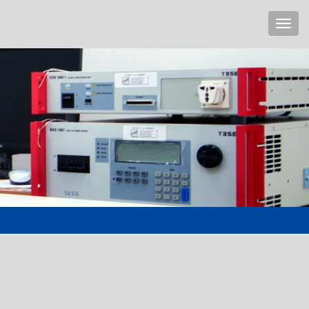
資通安全檢測