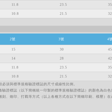
11.8
23.5
35
10.8
21.5
32
2號
3號
4
15
30
4
14
28
4
11.8
23.5
35
10.8
21.5
32
但必須與標準規格驗證標誌的尺寸成線性比例。
格驗證標誌（以下簡稱統一印製的標準規格驗證標誌）的顏色為白色
雕刻、烙印、打戳等方式（以上各種方式在以下簡稱印刷、模壓）在