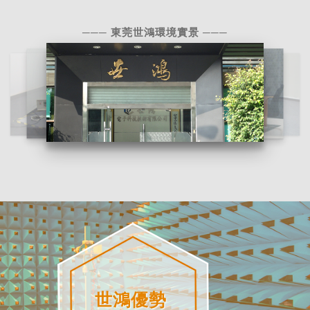
東莞世鴻環境實景
世鴻優勢