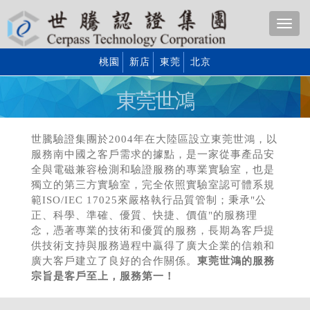
桃園
新店
東莞
北京
東莞世鴻
世騰驗證集團於2004年在大陸區設立東莞世鴻，以
服務南中國之客戶需求的據點，是一家從事產品安
全與電磁兼容檢測和驗證服務的專業實驗室，也是
獨立的第三方實驗室，完全依照實驗室認可體系規
範ISO/IEC 17025來嚴格執行品質管制；秉承"公
正、科學、準確、優質、快捷、價值"的服務理
念，憑著專業的技術和優質的服務，長期為客戶提
供技術支持與服務過程中贏得了廣大企業的信賴和
廣大客戶建立了良好的合作關係。
東莞世鴻的服務
宗旨是客戶至上，服務第一！