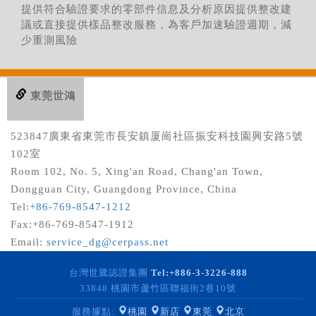
提供符合驗證要求的零部件信息及分析原因提供整改建
議或直接提供樣品整改服務，為客戶加速驗證週期，減
少重測風險
東莞世鴻
523847廣東省東莞市長安鎮厦崗社區振安科技園興安路5號
102室
Room 102, No. 5, Xing'an Road, Chang'an Town,
Dongguan City, Guangdong Province, China
Tel:
+86-769-8547-1212
Fax:+86-769-8547-1912
Email:
service_dg@cerpass.net
台灣世騰認證集團
Tel:
+886-3-3226-888
33848 桃園市蘆竹區聯福街2巷10號
服務據點:
桃園
新店
東莞
北京