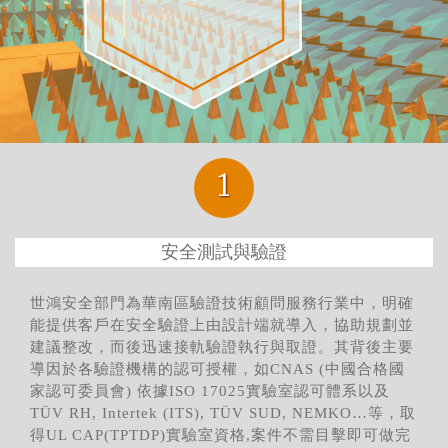
1
安全測試與驗證
世鴻安全部門為華南區驗證技術顧問服務行業中，明確
能提供客戶在安全驗證上由設計端就導入，協助規劃並
建議整改，而後迅速接軌驗證執行與取證。其背後主要
導因於各驗證機構的認可授權，如CNAS (中國合格國
家認可委員會) 依據ISO 17025實驗室認可體系以及
TÜV RH, Intertek (ITS), TÜV SUD, NEMKO…等，取
得UL CAP(TPTDP)實驗室資格,案件不需目擊即可做完