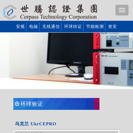
安规
电磁
无线通信
环球转证
节能检测
资安
环球验证
乌克兰 UkrCEPRO