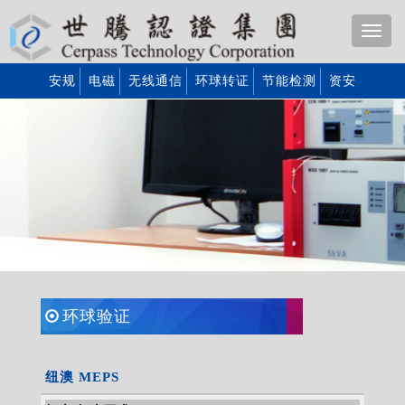
安规
电磁
无线通信
环球转证
节能检测
资安
环球验证
纽澳 MEPS