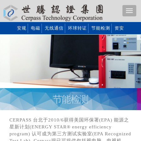
安规
电磁
无线通信
环球转证
节能检测
资安
节能检测
CERPASS 台北于2010/6获得美国环保署(EPA) 能源之
星新计划(ENERGY STAR® energy efficiency
program) 认可成为第三方测试实验室(EPA Recognized
Test Lab). Cerpass现已可提供包括视电脑、电视机、