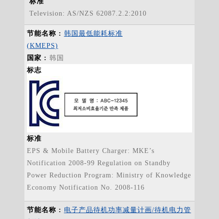
标准
Television: AS/NZS 62087.2.2:2010
韩国最低能耗标准
(KMEPS)
韩国
标志
标准
EPS & Mobile Battery Charger: MKE’s
Notification 2008-99 Regulation on Standby
Power Reduction Program: Ministry of Knowledge
Economy Notification No. 2008-116
电子产品待机功率减量计画/待机电力管