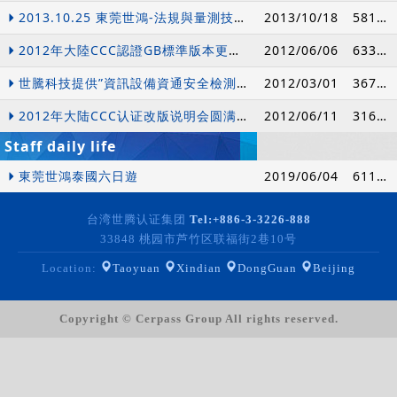
2013.10.25 東莞世鴻-法規與量測技術認證研討會
2013/10/18
58189
2012年大陸CCC認證GB標準版本更新專題說明會
2012/06/06
63346
世騰科技提供”資訊設備資通安全檢測” 試辦服務
2012/03/01
36753
2012年大陆CCC认证改版说明会圆满结束
2012/06/11
31663
Staff daily life
東莞世鴻泰國六日遊
2019/06/04
61114
台湾世腾认证集团
Tel:
+886-3-3226-888
33848 桃园市芦竹区联福街2巷10号
Location:
Taoyuan
Xindian
DongGuan
Beijing
Copyright © Cerpass Group All rights reserved.